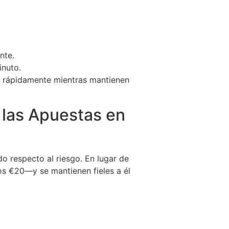
nte.
inuto.
as rápidamente mientras mantienen
 las Apuestas en
o respecto al riesgo. En lugar de
s €20—y se mantienen fieles a él