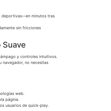
 deportivas—en minutos tras
damente sin fricciones
o Suave
ámpago y controles intuitivos.
u navegador, no necesitas
nologías web.
ola página.
os usuarios de quick‑play.