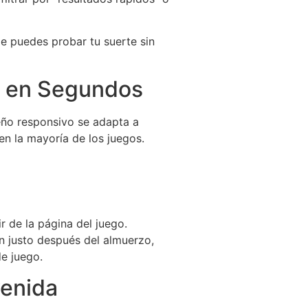
e puedes probar tu suerte sin
r en Segundos
seño responsivo se adapta a
n la mayoría de los juegos.
ir de la página del juego.
n justo después del almuerzo,
de juego.
venida