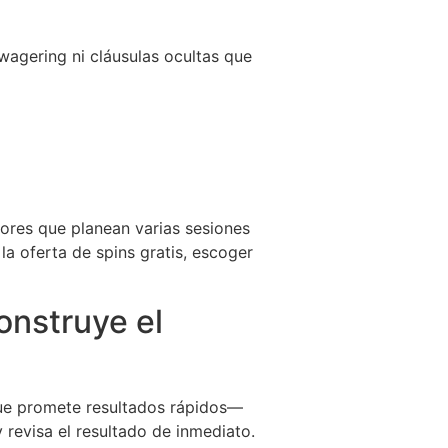
agering ni cláusulas ocultas que
dores que planean varias sesiones
la oferta de spins gratis, escoger
onstruye el
que promete resultados rápidos—
 revisa el resultado de inmediato.