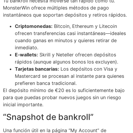
Tu bankroll necesita moverse tan rápido como tú.
MonsterWin ofrece múltiples métodos de pago
instantáneos que soportan depósitos y retiros rápidos.
Criptomonedas:
Bitcoin, Ethereum y Litecoin
ofrecen transferencias casi instantáneas—ideales
cuando ganas en minutos y quieres retirar de
inmediato.
E‑wallets:
Skrill y Neteller ofrecen depósitos
rápidos (aunque algunos bonos los excluyen).
Tarjetas bancarias:
Los depósitos con Visa y
Mastercard se procesan al instante para quienes
prefieren banca tradicional.
El depósito mínimo de €20 es lo suficientemente bajo
para que puedas probar nuevos juegos sin un riesgo
inicial importante.
“Snapshot de bankroll”
Una función útil en la página “My Account” de