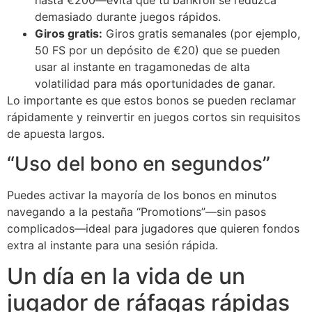
hasta €200—evita que tu bankroll se reduzca
demasiado durante juegos rápidos.
Giros gratis:
Giros gratis semanales (por ejemplo,
50 FS por un depósito de €20) que se pueden
usar al instante en tragamonedas de alta
volatilidad para más oportunidades de ganar.
Lo importante es que estos bonos se pueden reclamar
rápidamente y reinvertir en juegos cortos sin requisitos
de apuesta largos.
“Uso del bono en segundos”
Puedes activar la mayoría de los bonos en minutos
navegando a la pestaña “Promotions”—sin pasos
complicados—ideal para jugadores que quieren fondos
extra al instante para una sesión rápida.
Un día en la vida de un
jugador de ráfagas rápidas