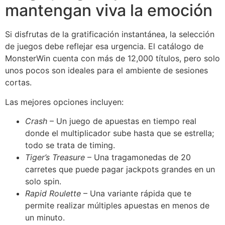
mantengan viva la emoción
Si disfrutas de la gratificación instantánea, la selección
de juegos debe reflejar esa urgencia. El catálogo de
MonsterWin cuenta con más de 12,000 títulos, pero solo
unos pocos son ideales para el ambiente de sesiones
cortas.
Las mejores opciones incluyen:
Crash
– Un juego de apuestas en tiempo real
donde el multiplicador sube hasta que se estrella;
todo se trata de timing.
Tiger’s Treasure
– Una tragamonedas de 20
carretes que puede pagar jackpots grandes en un
solo spin.
Rapid Roulette
– Una variante rápida que te
permite realizar múltiples apuestas en menos de
un minuto.