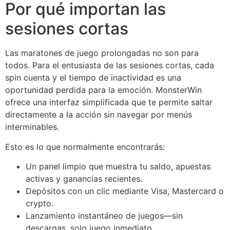
Por qué importan las
sesiones cortas
Las maratones de juego prolongadas no son para
todos. Para el entusiasta de las sesiones cortas, cada
spin cuenta y el tiempo de inactividad es una
oportunidad perdida para la emoción. MonsterWin
ofrece una interfaz simplificada que te permite saltar
directamente a la acción sin navegar por menús
interminables.
Esto es lo que normalmente encontrarás:
Un panel limpio que muestra tu saldo, apuestas
activas y ganancias recientes.
Depósitos con un clic mediante Visa, Mastercard o
crypto.
Lanzamiento instantáneo de juegos—sin
descargas, solo juego inmediato.