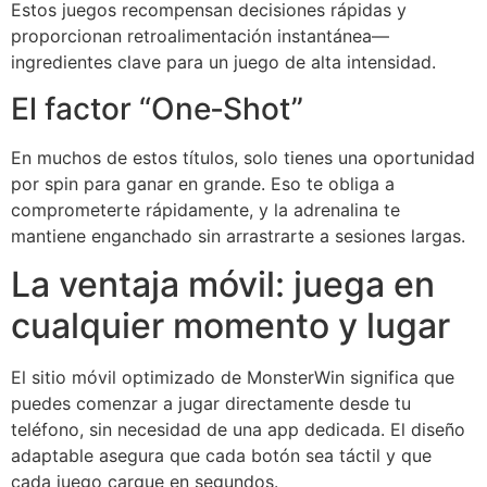
Estos juegos recompensan decisiones rápidas y
proporcionan retroalimentación instantánea—
ingredientes clave para un juego de alta intensidad.
El factor “One‑Shot”
En muchos de estos títulos, solo tienes una oportunidad
por spin para ganar en grande. Eso te obliga a
comprometerte rápidamente, y la adrenalina te
mantiene enganchado sin arrastrarte a sesiones largas.
La ventaja móvil: juega en
cualquier momento y lugar
El sitio móvil optimizado de MonsterWin significa que
puedes comenzar a jugar directamente desde tu
teléfono, sin necesidad de una app dedicada. El diseño
adaptable asegura que cada botón sea táctil y que
cada juego cargue en segundos.