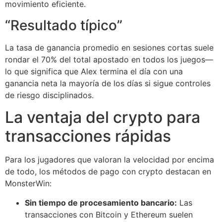
movimiento eficiente.
“Resultado típico”
La tasa de ganancia promedio en sesiones cortas suele
rondar el 70% del total apostado en todos los juegos—
lo que significa que Alex termina el día con una
ganancia neta la mayoría de los días si sigue controles
de riesgo disciplinados.
La ventaja del crypto para
transacciones rápidas
Para los jugadores que valoran la velocidad por encima
de todo, los métodos de pago con crypto destacan en
MonsterWin:
Sin tiempo de procesamiento bancario:
Las
transacciones con Bitcoin y Ethereum suelen