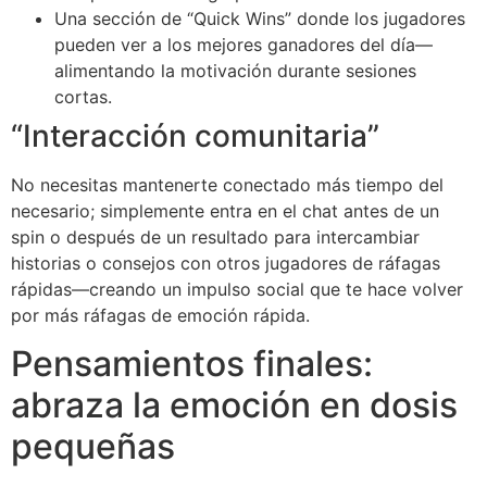
Una sección de “Quick Wins” donde los jugadores
pueden ver a los mejores ganadores del día—
alimentando la motivación durante sesiones
cortas.
“Interacción comunitaria”
No necesitas mantenerte conectado más tiempo del
necesario; simplemente entra en el chat antes de un
spin o después de un resultado para intercambiar
historias o consejos con otros jugadores de ráfagas
rápidas—creando un impulso social que te hace volver
por más ráfagas de emoción rápida.
Pensamientos finales:
abraza la emoción en dosis
pequeñas