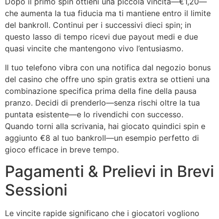
Dopo il primo spin ottieni una piccola vincita—€1,20—
che aumenta la tua fiducia ma ti mantiene entro il limite
del bankroll. Continui per i successivi dieci spin; in
questo lasso di tempo ricevi due payout medi e due
quasi vincite che mantengono vivo l’entusiasmo.
Il tuo telefono vibra con una notifica dal negozio bonus
del casino che offre uno spin gratis extra se ottieni una
combinazione specifica prima della fine della pausa
pranzo. Decidi di prenderlo—senza rischi oltre la tua
puntata esistente—e lo rivendichi con successo.
Quando torni alla scrivania, hai giocato quindici spin e
aggiunto €8 al tuo bankroll—un esempio perfetto di
gioco efficace in breve tempo.
Pagamenti & Prelievi in Brevi
Sessioni
Le vincite rapide significano che i giocatori vogliono