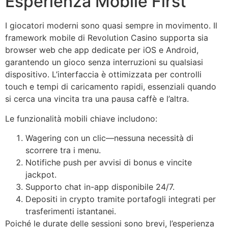
Esperienza Mobile First
I giocatori moderni sono quasi sempre in movimento. Il
framework mobile di Revolution Casino supporta sia
browser web che app dedicate per iOS e Android,
garantendo un gioco senza interruzioni su qualsiasi
dispositivo. L’interfaccia è ottimizzata per controlli
touch e tempi di caricamento rapidi, essenziali quando
si cerca una vincita tra una pausa caffè e l’altra.
Le funzionalità mobili chiave includono:
Wagering con un clic—nessuna necessità di
scorrere tra i menu.
Notifiche push per avvisi di bonus e vincite
jackpot.
Supporto chat in-app disponibile 24/7.
Depositi in crypto tramite portafogli integrati per
trasferimenti istantanei.
Poiché le durate delle sessioni sono brevi, l’esperienza