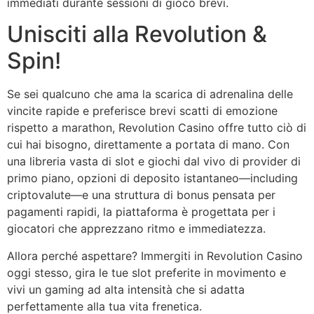
immediati durante sessioni di gioco brevi.
Unisciti alla Revolution &
Spin!
Se sei qualcuno che ama la scarica di adrenalina delle
vincite rapide e preferisce brevi scatti di emozione
rispetto a marathon, Revolution Casino offre tutto ciò di
cui hai bisogno, direttamente a portata di mano. Con
una libreria vasta di slot e giochi dal vivo di provider di
primo piano, opzioni di deposito istantaneo—including
criptovalute—e una struttura di bonus pensata per
pagamenti rapidi, la piattaforma è progettata per i
giocatori che apprezzano ritmo e immediatezza.
Allora perché aspettare? Immergiti in Revolution Casino
oggi stesso, gira le tue slot preferite in movimento e
vivi un gaming ad alta intensità che si adatta
perfettamente alla tua vita frenetica.