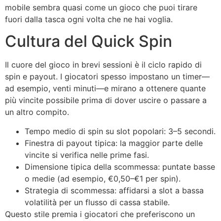
mobile sembra quasi come un gioco che puoi tirare
fuori dalla tasca ogni volta che ne hai voglia.
Cultura del Quick Spin
Il cuore del gioco in brevi sessioni è il ciclo rapido di
spin e payout. I giocatori spesso impostano un timer—
ad esempio, venti minuti—e mirano a ottenere quante
più vincite possibile prima di dover uscire o passare a
un altro compito.
Tempo medio di spin su slot popolari: 3–5 secondi.
Finestra di payout tipica: la maggior parte delle
vincite si verifica nelle prime fasi.
Dimensione tipica della scommessa: puntate basse
o medie (ad esempio, €0,50–€1 per spin).
Strategia di scommessa: affidarsi a slot a bassa
volatilità per un flusso di cassa stabile.
Questo stile premia i giocatori che preferiscono un