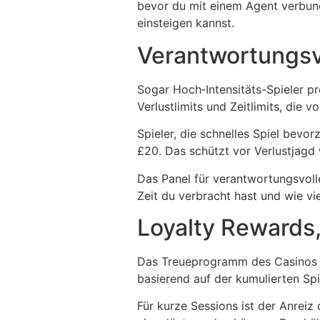
bevor du mit einem Agent verbunde
einsteigen kannst.
Verantwortungsvo
Sogar Hoch‑Intensitäts-Spieler pro
Verlustlimits und Zeitlimits, die 
Spieler, die schnelles Spiel bev
£20. Das schützt vor Verlustjagd 
Das Panel für verantwortungsvolle
Zeit du verbracht hast und wie v
Loyalty Rewards
Das Treueprogramm des Casinos b
basierend auf der kumulierten Spie
Für kurze Sessions ist der Anreiz