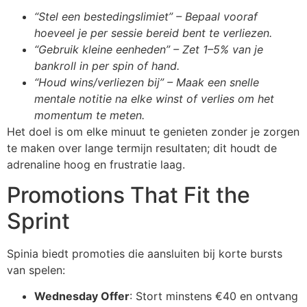
“Stel een bestedingslimiet” – Bepaal vooraf
hoeveel je per sessie bereid bent te verliezen.
“Gebruik kleine eenheden” – Zet 1–5% van je
bankroll in per spin of hand.
“Houd wins/verliezen bij” – Maak een snelle
mentale notitie na elke winst of verlies om het
momentum te meten.
Het doel is om elke minuut te genieten zonder je zorgen
te maken over lange termijn resultaten; dit houdt de
adrenaline hoog en frustratie laag.
Promotions That Fit the
Sprint
Spinia biedt promoties die aansluiten bij korte bursts
van spelen:
Wednesday Offer
: Stort minstens €40 en ontvang