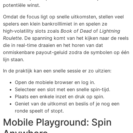
potentiële winst.
Omdat de focus ligt op snelle uitkomsten, stellen veel
spelers een klein bankrolllimiet in en spelen ze
high‑volatility slots zoals
Book of Dead
of
Lightning
Roulette
. De spanning komt van het kijken naar de reels
die in real-time draaien en het horen van dat
onmiskenbare payout-geluid zodra de symbolen op één
lijn staan.
In de praktijk kan een snelle sessie er zo uitzien:
Open de mobiele browser en log in.
Selecteer een slot met een snelle spin-tijd.
Plaats een enkele inzet en druk op spin.
Geniet van de uitkomst en beslis of je nog een
ronde speelt of stopt.
Mobile Playground: Spin