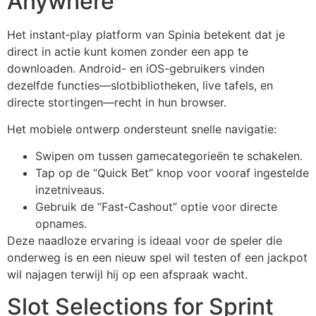
Anywhere
Het instant‑play platform van Spinia betekent dat je
direct in actie kunt komen zonder een app te
downloaden. Android- en iOS-gebruikers vinden
dezelfde functies—slotbibliotheken, live tafels, en
directe stortingen—recht in hun browser.
Het mobiele ontwerp ondersteunt snelle navigatie:
Swipen om tussen gamecategorieën te schakelen.
Tap op de “Quick Bet” knop voor vooraf ingestelde
inzetniveaus.
Gebruik de “Fast‑Cashout” optie voor directe
opnames.
Deze naadloze ervaring is ideaal voor de speler die
onderweg is en een nieuw spel wil testen of een jackpot
wil najagen terwijl hij op een afspraak wacht.
Slot Selections for Sprint