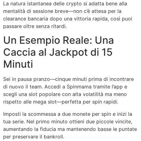
La natura istantanea delle crypto si adatta bene alla
mentalità di sessione breve—non c’è attesa per la
clearance bancaria dopo una vittoria rapida, così puoi
passare oltre senza ritardi.
Un Esempio Reale: Una
Caccia al Jackpot di 15
Minuti
Sei in pausa pranzo—cinque minuti prima di incontrare
di nuovo il team. Accedi a Spinmama tramite l’app e
scegli una slot popolare con alta volatilità ma meno
rispetto alle mega slot—perfetta per spin rapidi.
Imposti la scommessa a due monete per spin e inizi la
tua serie. Nel primo minuto ottieni due piccole vincite,
aumentando la fiducia ma mantenendo basse le puntate
per preservare il bankroll.