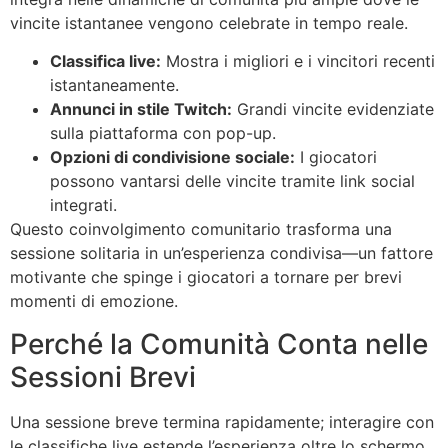
vincite istantanee vengono celebrate in tempo reale.
Classifica live:
Mostra i migliori e i vincitori recenti
istantaneamente.
Annunci in stile Twitch:
Grandi vincite evidenziate
sulla piattaforma con pop-up.
Opzioni di condivisione sociale:
I giocatori
possono vantarsi delle vincite tramite link social
integrati.
Questo coinvolgimento comunitario trasforma una
sessione solitaria in un’esperienza condivisa—un fattore
motivante che spinge i giocatori a tornare per brevi
momenti di emozione.
Perché la Comunità Conta nelle
Sessioni Brevi
Una sessione breve termina rapidamente; interagire con
le classifiche live estende l’esperienza oltre lo schermo