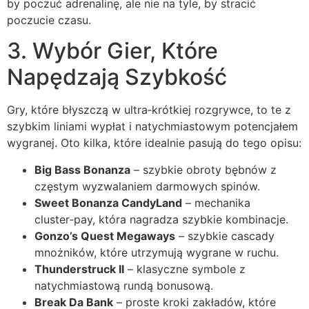
by poczuć adrenalinę, ale nie na tyle, by stracić
poczucie czasu.
3. Wybór Gier, Które
Napędzają Szybkość
Gry, które błyszczą w ultra‑krótkiej rozgrywce, to te z
szybkim liniami wypłat i natychmiastowym potencjałem
wygranej. Oto kilka, które idealnie pasują do tego opisu:
Big Bass Bonanza
– szybkie obroty bębnów z
częstym wyzwalaniem darmowych spinów.
Sweet Bonanza CandyLand
– mechanika
cluster‑pay, która nagradza szybkie kombinacje.
Gonzo’s Quest Megaways
– szybkie cascady
mnożników, które utrzymują wygrane w ruchu.
Thunderstruck II
– klasyczne symbole z
natychmiastową rundą bonusową.
Break Da Bank
– proste kroki zakładów, które