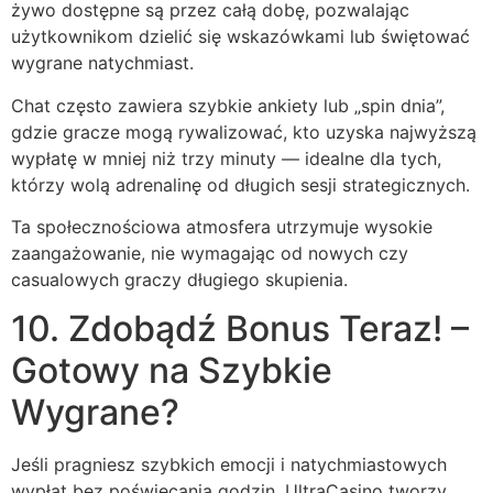
żywo dostępne są przez całą dobę, pozwalając
użytkownikom dzielić się wskazówkami lub świętować
wygrane natychmiast.
Chat często zawiera szybkie ankiety lub „spin dnia”,
gdzie gracze mogą rywalizować, kto uzyska najwyższą
wypłatę w mniej niż trzy minuty — idealne dla tych,
którzy wolą adrenalinę od długich sesji strategicznych.
Ta społecznościowa atmosfera utrzymuje wysokie
zaangażowanie, nie wymagając od nowych czy
casualowych graczy długiego skupienia.
10. Zdobądź Bonus Teraz! –
Gotowy na Szybkie
Wygrane?
Jeśli pragniesz szybkich emocji i natychmiastowych
wypłat bez poświęcania godzin, UltraCasino tworzy