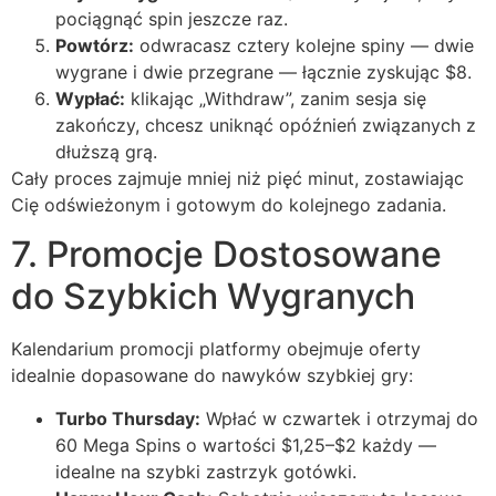
pociągnąć spin jeszcze raz.
Powtórz:
odwracasz cztery kolejne spiny — dwie
wygrane i dwie przegrane — łącznie zyskując $8.
Wypłać:
klikając „Withdraw”, zanim sesja się
zakończy, chcesz uniknąć opóźnień związanych z
dłuższą grą.
Cały proces zajmuje mniej niż pięć minut, zostawiając
Cię odświeżonym i gotowym do kolejnego zadania.
7. Promocje Dostosowane
do Szybkich Wygranych
Kalendarium promocji platformy obejmuje oferty
idealnie dopasowane do nawyków szybkiej gry:
Turbo Thursday:
Wpłać w czwartek i otrzymaj do
60 Mega Spins o wartości $1,25–$2 każdy —
idealne na szybki zastrzyk gotówki.