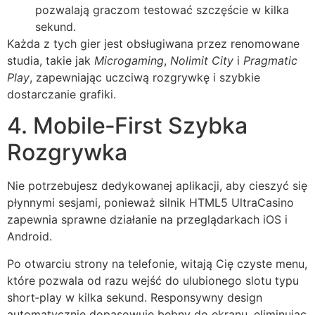
pozwalają graczom testować szczęście w kilka
sekund.
Każda z tych gier jest obsługiwana przez renomowane
studia, takie jak
Microgaming
,
Nolimit City
i
Pragmatic
Play
, zapewniając uczciwą rozgrywkę i szybkie
dostarczanie grafiki.
4. Mobile‑First Szybka
Rozgrywka
Nie potrzebujesz dedykowanej aplikacji, aby cieszyć się
płynnymi sesjami, ponieważ silnik HTML5 UltraCasino
zapewnia sprawne działanie na przeglądarkach iOS i
Android.
Po otwarciu strony na telefonie, witają Cię czyste menu,
które pozwala od razu wejść do ulubionego slotu typu
short‑play w kilka sekund. Responsywny design
automatycznie dopasowuje bębny do ekranu, eliminując