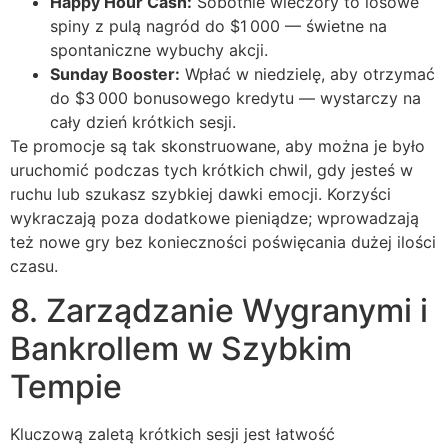
Happy Hour Cash:
Sobotnie wieczory to losowe
spiny z pulą nagród do $1 000 — świetne na
spontaniczne wybuchy akcji.
Sunday Booster:
Wpłać w niedzielę, aby otrzymać
do $3 000 bonusowego kredytu — wystarczy na
cały dzień krótkich sesji.
Te promocje są tak skonstruowane, aby można je było
uruchomić podczas tych krótkich chwil, gdy jesteś w
ruchu lub szukasz szybkiej dawki emocji. Korzyści
wykraczają poza dodatkowe pieniądze; wprowadzają
też nowe gry bez konieczności poświęcania dużej ilości
czasu.
8. Zarządzanie Wygranymi i
Bankrollem w Szybkim
Tempie
Kluczową zaletą krótkich sesji jest łatwość