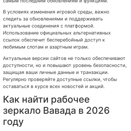
самым последним обновлениям и функциям.
В условиях изменения игровой среды, важно
следить за обновлениями и поддерживать
актуальные соединения с платформой.
Использование официальных альтернативных
ссылок обеспечит бесперебойный доступ к
любимым слотам и азартным играм.
Актуальные версии сайтов не только обеспечивают
доступности, но и повышают уровень безопасности,
защищая ваши личные данные и транзакции.
Регулярно проверяйте доступные ссылки, чтобы
оставаться в курсе всех новостей и акций.
Как найти рабочее
зеркало Вавада в 2026
году