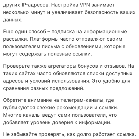
других IP-адресов. Настройка VPN занимает
несколько минут и увеличивает безопасность ваших
данных.
Еще один способ – подписка на информационные
рассылки. Платформы часто отправляют своим
пользователям письма с обновлениями, которые
могут содержать полезные ссылки.
Проверьте также агрегаторы бонусов и отзывов. На
таких сайтах часто обновляются списки доступных
адресов и условий использования. Это удобно для
сравнения разных предложений.
Обратите внимание на телеграм-каналы, где
публикуются свежие рекомендации и ссылки.
Многие каналы ведут сами пользователи, что
добавляет уровень доверия к информации.
Не забывайте проверять, как долго работает ссылка.