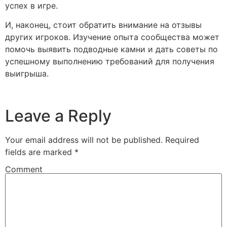
успех в игре.
И, наконец, стоит обратить внимание на отзывы
других игроков. Изучение опыта сообщества может
помочь выявить подводные камни и дать советы по
успешному выполнению требований для получения
выигрыша.
Leave a Reply
Your email address will not be published.
Required
fields are marked
*
Comment