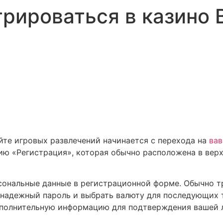
tokens and connect to dApps instantly.
трироваться в казино 
йте игровых развлечений начинается с перехода на
вав
ию «Регистрация», которая обычно расположена в верх
сональные данные в регистрационной форме. Обычно т
 надежный пароль и выбрать валюту для последующих 
ополнительную информацию для подтверждения вашей 