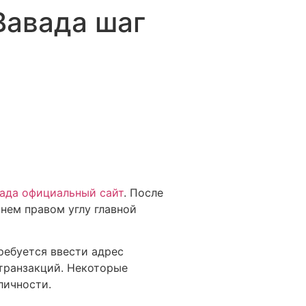
Вавада шаг
ада официальный сайт
. После
нем правом углу главной
ребуется ввести адрес
транзакций. Некоторые
личности.