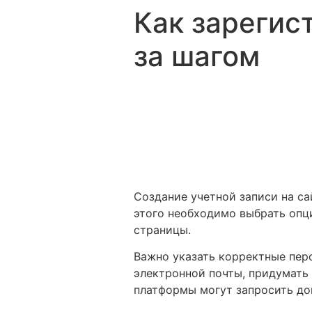
Secure crypto wallet for DeFi access -
Metamask
- manage 
Как зарегис
за шагом
Создание учетной записи на са
этого необходимо выбрать опц
страницы.
Важно указать корректные пер
электронной почты, придумать
платформы могут запросить д