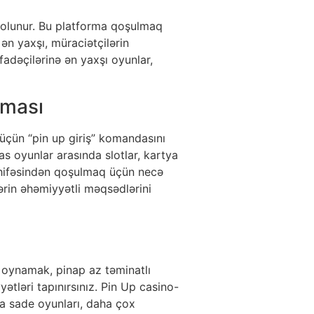
 olunur. Bu platforma qoşulmaq
 ən yaxşı, müraciətçilərin
fadəçilərinə ən yaxşı oyunlar,
rması
üçün “pin up giriş” komandasını
s oyunlar arasında slotlar, kartya
səhifəsindən qoşulmaq üçün necə
lərin əhəmiyyətli məqsədlərini
 oynamak, pinap az təminatlı
ətləri tapınırsınız. Pin Up casino-
da sade oyunları, daha çox