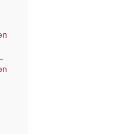
ən
–
ən