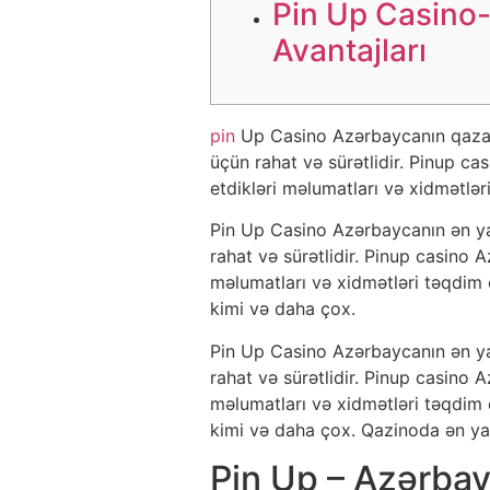
Pin Up Casino
Avantajları
pin
Up Casino Azərbaycanın qazançl
üçün rahat və sürətlidir. Pinup c
etdikləri məlumatları və xidmətlər
Pin Up Casino Azərbaycanın ən yaxş
rahat və sürətlidir. Pinup casino 
məlumatları və xidmətləri təqdim e
kimi və daha çox.
Pin Up Casino Azərbaycanın ən yaxş
rahat və sürətlidir. Pinup casino 
məlumatları və xidmətləri təqdim e
kimi və daha çox. Qazinoda ən yaxş
Pin Up – Azərbay