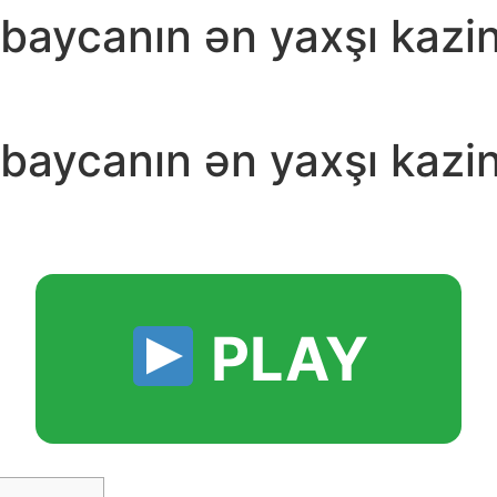
tokens and connect to dApps instantly.
rbaycanın ən yaxşı kazi
rbaycanın ən yaxşı kazi
PLAY