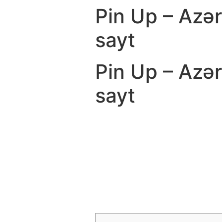
Secure crypto wallet for DeFi access -
Metamask
- manage 
Pin Up – Azə
sayt
Pin Up – Azə
sayt