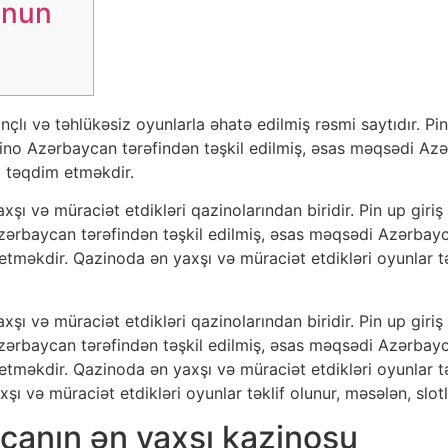
-nun
ı və təhlükəsiz oyunlarla əhatə edilmiş rəsmi saytıdır. Pin 
asino Azərbaycan tərəfindən təşkil edilmiş, əsas məqsədi Az
i təqdim etməkdir.
ı və müraciət etdikləri qazinolarından biridir. Pin up giriş
Azərbaycan tərəfindən təşkil edilmiş, əsas məqsədi Azərbayc
tməkdir. Qazinoda ən yaxşı və müraciət etdikləri oyunlar təkl
ı və müraciət etdikləri qazinolarından biridir. Pin up giriş
Azərbaycan tərəfindən təşkil edilmiş, əsas məqsədi Azərbayc
tməkdir. Qazinoda ən yaxşı və müraciət etdikləri oyunlar təkl
ı və müraciət etdikləri oyunlar təklif olunur, məsələn, slotl
canın ən yaxşı kazinosu